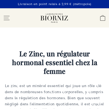
Passer
Livraison en point relais à 2,99 € (métropole)
au
Diaporama
LABORATOIRES
Navigation
P
contenu
Pause
BIORNIZ
Le Zinc, un régulateur
hormonal essentiel chez la
femme
Le zinc est un minéral essentiel qui joue un rôle clé
dans de nombreuses fonctions corporelles, y compris
dans la régulation des hormones. Bien que souvent
négligé dans l'alimentation quotidienne, il est crucial