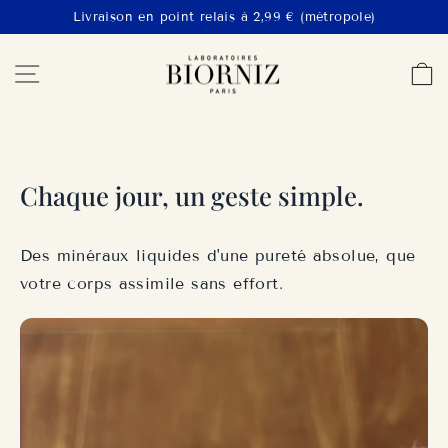
Passer
Livraison en point relais à 2,99 € (métropole)
au
Diaporama
LABORATOIRES
Navigation
P
contenu
Pause
BIORNIZ
Chaque jour, un geste simple.
Des minéraux liquides d'une pureté absolue, que
votre corps assimile sans effort.