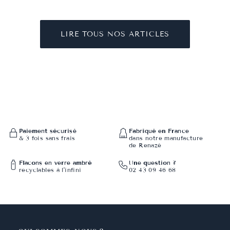
LIRE TOUS NOS ARTICLES
Paiement sécurisé
Fabriqué en France
& 3 fois sans frais
dans notre manufacture
de Renazé
Flacons en verre ambré
Une question ?
recyclables à l'infini
02 43 09 46 68